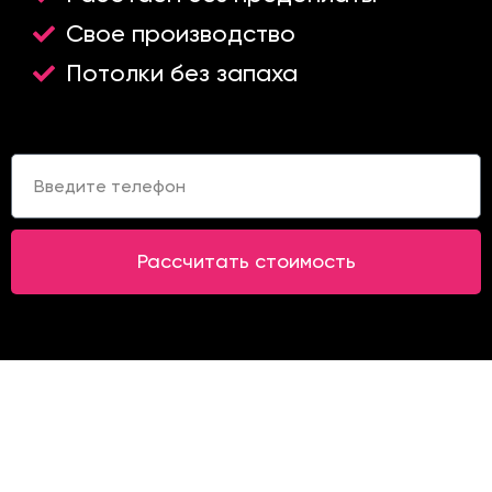
Свое производство
Потолки без запаха
Т
е
л
е
ф
Рассчитать стоимость
о
н