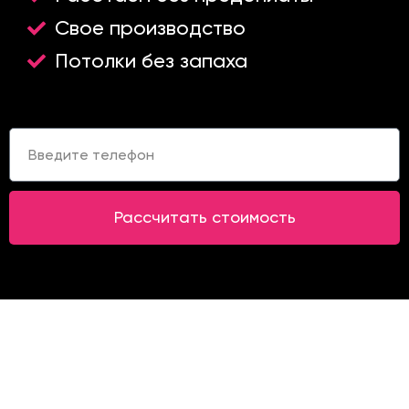
Свое производство
Потолки без запаха
Т
е
л
е
ф
Рассчитать стоимость
о
н