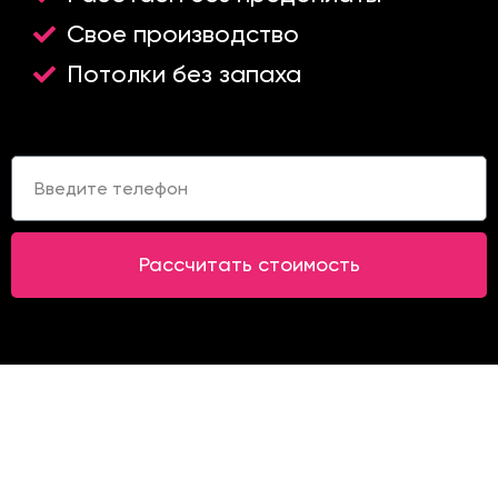
Свое производство
Потолки без запаха
Т
е
л
е
ф
Рассчитать стоимость
о
н