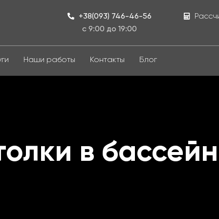
+38(093) 746-46-56
Рассч
с 9:00 до 19:00
уги
Наши работы
Контакты
Блог
олки в бассей