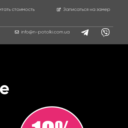
итать стоимость
Записаться на замер
info@n-potolki.com.ua
не