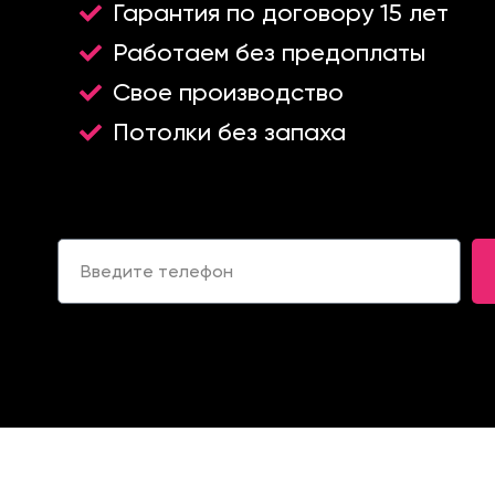
Гарантия по договору 15 лет
Работаем без предоплаты
Свое производство
Потолки без запаха
Т
е
л
е
ф
о
н